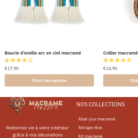
Boucle d’oreille arc en ciel macramé
Collier macramé
€
17,90
€
14,90
Choix des options
Cho
NOS COLLECTIONS
Abat-jour macramé
Redonnez vie à votre intérieur
Attrape rêve
grâce à nos décorations
Kit macramé