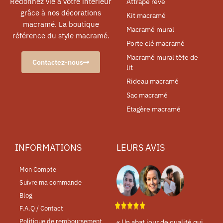
Redonnez vie à votre intérieur
Attrape rêve
grâce à nos décorations
Kit macramé
macramé. La boutique
Macramé mural
référence du style macramé.
Porte clé macramé
Macramé mural tête de
Contactez-nous
lit
Rideau macramé
Sac macramé
Etagère macramé
INFORMATIONS
LEURS AVIS
Mon Compte
Suivre ma commande
Blog
F.A.Q / Contact
Politique de remboursement
« Un abat jour de qualité qui